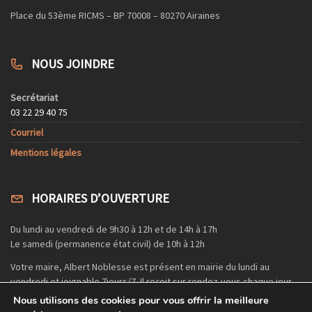
Place du 53ème RICMS – BP 70008 – 80270 Airaines
NOUS JOINDRE
Secrétariat
03 22 29 40 75
Courriel
Mentions légales
HORAIRES D’OUVERTURE
Du lundi au vendredi de 9h30 à 12h et de 14h à 17h
Le samedi (permanence état civil) de 10h à 12h
Votre maire, Albert Noblesse est présent en mairie du lundi au
vendredi et joignable 7jours/7. Il reçoit sur rendez-vous chaque jour
et le samedi si besoin.
Nous utilisons des cookies pour vous offrir la meilleure