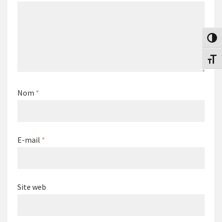
Passe
Change
Nom
*
E-mail
*
Site web